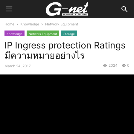
Home
Knowledge
Network Equipment
Knowledge
Network Equipment
Storage
IP Ingress protection Ratings
มีความหมายอย่างไร
2024
0
March 24, 2017